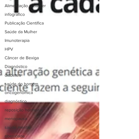
Alimentação e câncer
infográfico
Publicação Científica
Saúde da Mulher
Imunoterapia
HPV
Câncer de Bexiga
Diagnóstico
diabetes
saúde do homem
oncogenômica
diagnóstico
reposição hormonal
menopausa
saúde mental
obesidade