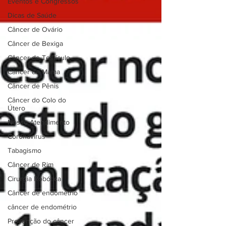
Eventos e Congressos
Dicas de Saúde
Câncer de Ovário
Câncer de Bexiga
Câncer de Testículo
Câncer de Mama
Câncer de Pênis
Câncer do Colo do
Útero
Nosso Atendimento
Coronavírus
Tabagismo
Câncer de Rim
Cirurgia Robótica
Câncer de endométrio
câncer de endométrio
Prevenção do câncer