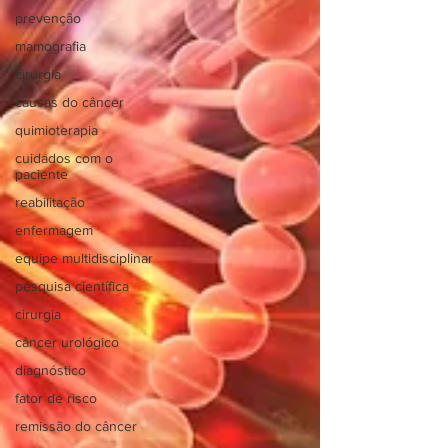
prevenção
mamografia
cirurgia
causas do câncer
quimioterapia
cuidados com o
paciente
reabilitação
enfermagem
equipe multidisciplinar
pesquisa científica
cirurgia
câncer urológico
diagnóstico
fator de risco
remissão do câncer