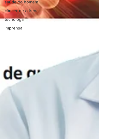
saúde do homem
câncer de adrenal
tecnologa
imprensa