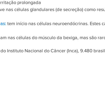
irritação prolongada
ve nas células glandulares (de secreção) como resu
as:
t
em início nas células neuroendócrinas. Estes 
iam nas células do músculo da bexiga, mas são rar
o Instituto Nacional do Câncer (Inca), 9.480 brasi
Informe-se sobre outros