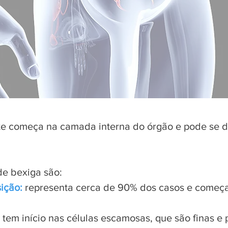
e começa na camada interna do órgão e pode se d
de bexiga são:
ição:
r
epresenta cerca de 90% dos casos e começa
t
em início nas células escamosas, que são finas e