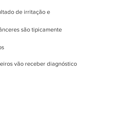
ltado de irritação e
cânceres são tipicamente
os
leiros vão receber diagnóstico
 tipos de câncer: