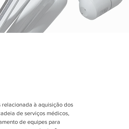
Por que, como e
quando incluir
as tecnologias?
 relacionada à aquisição dos
cadeia de serviços médicos,
namento de equipes para