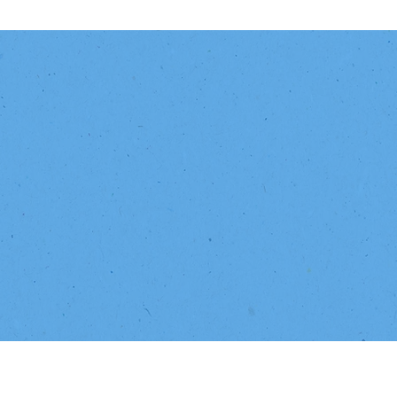
 conosco para agendar uma re
e conhecer o nosso Program