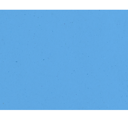
união
a