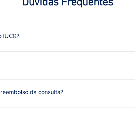
Dúvidas Frequentes
o IUCR?
o entre em contato pelo telefone 3259-3433, de seg
ncha o formulário abaixo.
rticular, mas é possível solicitar reembolso, cas
onvênio Care Plus para procedimento de cirurgia r
o reembolso da consulta?
serviços utilizados para solicitação de reembolso 
as e procedimentos varia de acordo com o convêni
Leia Também