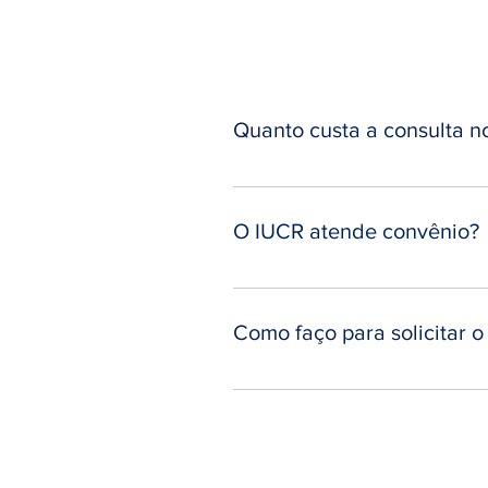
Quanto custa a consulta n
Para obter essa informaçã
às 20h ou se preferir pree
O IUCR atende convênio?
O atendimento do IUCR é pa
essa opção. Atendemos o c
Como faço para solicitar 
O IUCR emite o recibo dos 
do reembolso para consult