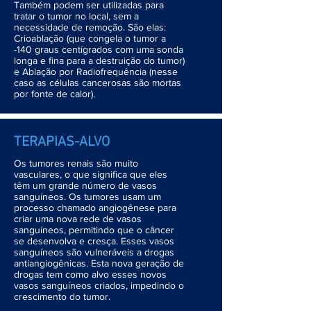
Também podem ser utilizadas para
tratar o tumor no local, sem a
necessidade de remoção. São elas:
Crioablação (que congela o tumor a
-140 graus centígrados com uma sonda
longa e fina para a destruição do tumor)
e Ablação por Radiofrequência (nesse
caso as células cancerosas são mortas
por fonte de calor).
TERAPIAS-ALVO
Os tumores renais são muito
vasculares, o que significa que eles
têm um grande número de vasos
sanguíneos. Os tumores usam um
processo chamado angiogênese para
criar uma nova rede de vasos
sanguíneos, permitindo que o câncer
se desenvolva e cresça. Esses vasos
sanguíneos são vulneráveis a drogas
antiangiogênicas. Esta nova geração de
drogas tem como alvo esses novos
vasos sanguíneos criados, impedindo o
crescimento do tumor.