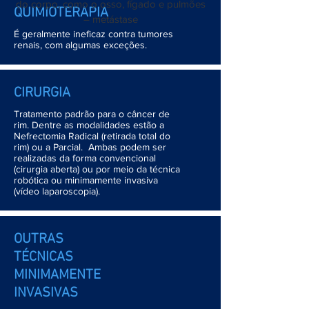
do corpo, como o osso, fígado e pulmões
QUIMIOTERAPIA
– metástase
É geralmente ineficaz contra tumores
renais, com algumas exceções.
CIRURGIA
Tratamento padrão para o câncer de
rim. Dentre as modalidades estão a
Nefrectomia Radical (retirada total do
rim) ou a Parcial. Ambas podem ser
realizadas da forma convencional
(cirurgia aberta) ou por meio da técnica
robótica ou minimamente invasiva
(vídeo laparoscopia).
OUTRAS
TÉCNICAS
MINIMAMENTE
INVASIVAS