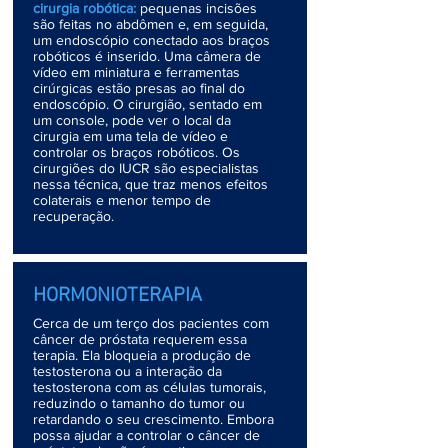
cirurgia robótica:
pequenas incisões
são feitas no abdômen e, em seguida,
um endoscópio conectado aos braços
robóticos é inserido. U
ma câmera de
vídeo em miniatura e ferramentas
cirúrgicas estão presas ao final do
endoscópio. O cirurgião, sentado em
um console, pode ver o local da
cirurgia em uma tela de vídeo e
controlar os braços robóticos. Os
cirurgiões do IUCR são especialistas
nessa técnica, que traz menos efeitos
colaterais e menor tempo de
recuperação.
HORMONIOTERAPIA
Cerca de um terço dos pacientes com
câncer de próstata requerem essa
terapia. Ela bloqueia a produção de
testosterona ou a interação da
testosterona com as células tumorais,
reduzindo o tamanho do tumor ou
retardando o seu crescimento. Embora
possa ajudar a controlar o câncer de