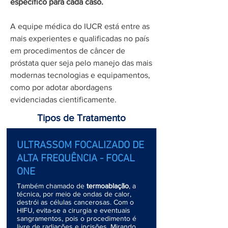
específico para cada caso.
A equipe médica do IUCR está entre as
mais experientes e qualificadas no país
em procedimentos de câncer de
próstata quer seja pelo manejo das mais
modernas tecnologias e equipamentos,
como por adotar abordagens
evidenciadas cientificamente.
Tipos de Tratamento
ULTRASSOM FOCALIZADO DE
ALTA FREQUÊNCIA - FOCAL
ONE
Também chamado de
termoablação
, a
técnica, por meio de ondas de calor,
destrói as células cancerosas. Com o
HIFU, evita-se a cirurgia e eventuais
sangramentos, pois o procedimento é
livre de radiações e incisões. Mirando