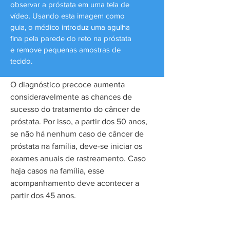
observar a próstata em uma tela de
vídeo. Usando esta imagem como
guia, o médico introduz uma agulha
fina pela parede do reto na próstata
e remove pequenas amostras de
tecido.
O diagnóstico precoce aumenta
consideravelmente as chances de
sucesso do tratamento do câncer de
próstata. Por isso, a partir dos 50 anos,
se não há nenhum caso de câncer de
próstata na família, deve-se iniciar os
exames anuais de rastreamento. Caso
haja casos na família, esse
acompanhamento deve acontecer a
partir dos 45 anos.