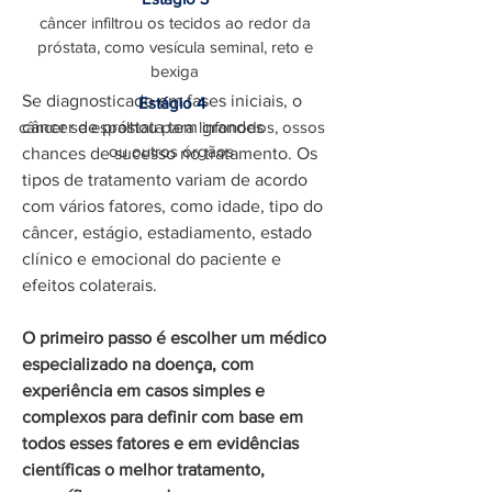
câncer infiltrou os tecidos ao redor da
Tratamento
próstata, como vesícula seminal, reto e
bexiga
Se diagnosticado em fases iniciais, o
Estágio 4
câncer se espalhou para linfonodos, ossos
câncer de próstata tem grandes
ou outros órgãos
chances de sucesso no tratamento. Os
tipos de tratamento variam de acordo
com vários fatores, como idade, tipo do
câncer, estágio, estadiamento, estado
clínico e emocional do paciente e
efeitos colaterais.
O primeiro passo é escolher um médico
especializado na doença, com
experiência em casos simples e
complexos para definir com base em
todos esses fatores e em evidências
científicas o melhor tratamento,