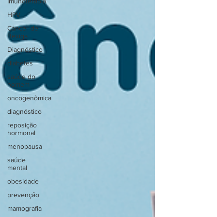
Imunoterapia
HPV
Câncer de
Bexiga
Diagnóstico
diabetes
saúde do
homem
oncogenômica
diagnóstico
reposição
hormonal
menopausa
saúde
mental
obesidade
prevenção
mamografia