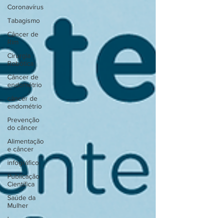
Coronavírus
Tabagismo
Câncer de
Rim
Cirurgia
Robótica
Câncer de
endométrio
câncer de
endométrio
Prevenção
do câncer
Alimentação
e câncer
infográfico
Publicação
Científica
Saúde da
Mulher