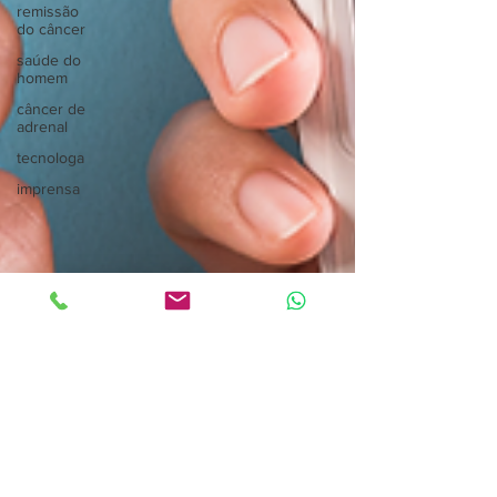
remissão
do câncer
saúde do
homem
câncer de
adrenal
tecnologa
imprensa