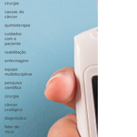
cirurgia
causas do
câncer
quimioterapia
cuidados
com o
paciente
reabilitação
enfermagem
equipe
multidisciplinar
pesquisa
científica
cirurgia
câncer
urológico
diagnóstico
fator de
risco