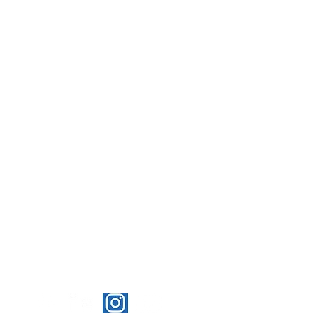
dométrio
de da Mulher