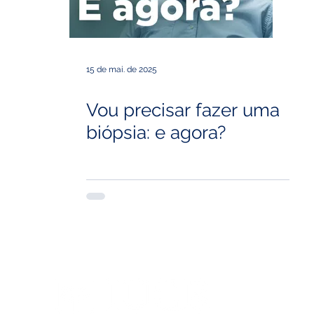
Cirurgia Robótica
Câncer de endométrio
câncer de en
15 de mai. de 2025
Vou precisar fazer uma
tação e câncer
infográfico
Publicação Científica
Saú
biópsia: e agora?
er de Bexiga
Diagnóstico
diabetes
saúde do homem