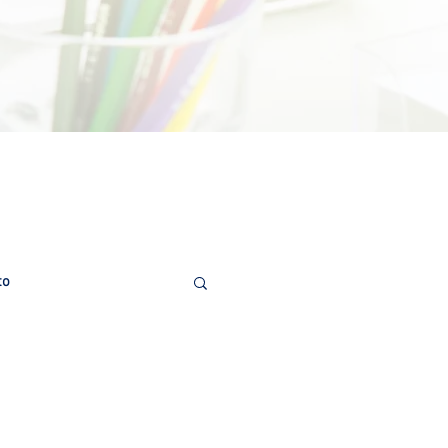
to
de Testículo
oronavírus