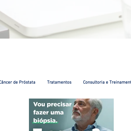
Câncer de Próstata
Tratamentos
Consultoria e Treinamen
de Saúde
Câncer de Ovário
Câncer de Bexiga
Câncer 
ênis
Câncer do Colo do Útero
Nosso Atendimento
C