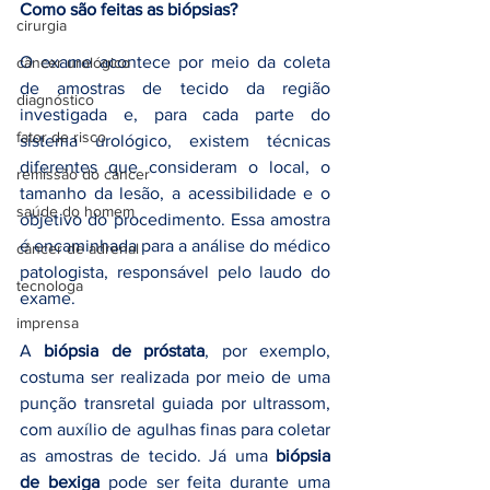
Como são feitas as biópsias?
cirurgia
O exame acontece por meio da coleta 
câncer urológico
de amostras de tecido da região 
diagnóstico
investigada e, para cada parte do 
fator de risco
sistema urológico, existem técnicas 
diferentes que consideram o local, o 
remissão do câncer
tamanho da lesão, a acessibilidade e o 
saúde do homem
objetivo do procedimento. Essa amostra 
é encaminhada para a análise do médico 
câncer de adrenal
patologista, responsável pelo laudo do 
tecnologa
exame.
imprensa
A 
biópsia de próstata
, por exemplo, 
costuma ser realizada por meio de uma 
punção transretal guiada por ultrassom, 
com auxílio de agulhas finas para coletar 
as amostras de tecido. Já uma 
biópsia 
de bexiga
 pode ser feita durante uma 