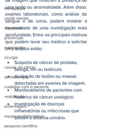
de imagem que mostram a presença de 
uma lesão ou anormalidade. Além disso, 
menopausa
exames laboratoriais, como análise de 
saúde mental
sangue e de urina, podem mostrar a 
necessidade de uma investigação mais 
obesidade
aprofundada. Entre os principais motivos 
prevenção
que podem levar seu médico a solicitar 
mamografia
uma biópsia estão:
cirurgia
Suspeita de câncer de próstata, 
causas do câncer
bexiga, rim ou testículo;
Avaliação de lesões ou massas 
quimioterapia
detectadas em exames de imagem;
cuidados com o paciente
Monitoramento de pacientes com 
reabilitação
histórico de câncer urológico;
Investigação de doenças 
enfermagem
inflamatórias ou infecciosas que 
equipe multidisciplinar
afetam o sistema urinário.
pesquisa científica