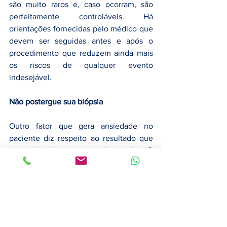
são muito raros e, caso ocorram, são 
perfeitamente controláveis. Há 
orientações fornecidas pelo médico que 
devem ser seguidas antes e após o 
procedimento que reduzem ainda mais 
os riscos de qualquer evento 
indesejável.
Não postergue sua biópsia
Outro fator que gera ansiedade no 
paciente diz respeito ao resultado que 
esse tipo de exame pode revelar. O 
medo de receber o diagnóstico de uma 
doença grave pode se instalar 
antecipadamente e causar sofrimento. 
No entanto, a realização de uma biópsia 
nunca deve ser postergada diante da 
solicitação de seu médico.