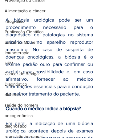
Prevenção do câncer
Alimentação e câncer
A biópsia urológica pode ser um 
infográfico
procedimento necessário para o 
Publicação Científica
diagnóstico de patologias no sistema 
urinário ou no aparelho reprodutor 
Saúde da Mulher
masculino. No caso de suspeita de 
Imunoterapia
doenças oncológicas, a biópsia é o 
HPV
exame padrão ouro para confirmar ou 
excluir essa possibilidade e, em caso 
Câncer de Bexiga
afirmativo, fornecer ao médico 
Diagnóstico
informações essenciais para a condução 
do melhor tratamento do paciente.
diabetes
saúde do homem
Quando o médico indica a biópsia?
oncogenômica
Em geral, a indicação de uma biópsia 
diagnóstico
urológica acontece depois de exames 
reposição hormonal