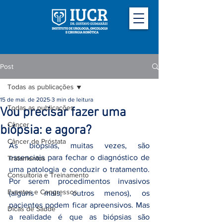
Post
Todas as publicações
15 de mai. de 2025
3 min de leitura
Todas as publicações
Vou precisar fazer uma
Câncer
biópsia: e agora?
Câncer de Próstata
As biópsias, muitas vezes, são 
essenciais para fechar o diagnóstico de 
Tratamentos
uma patologia e conduzir o tratamento. 
Consultoria e Treinamento
Por serem procedimentos invasivos 
Eventos e Congressos
(alguns mais, outros menos), os 
pacientes podem ficar apreensivos. Mas 
Dicas de Saúde
a realidade é que as biópsias são 