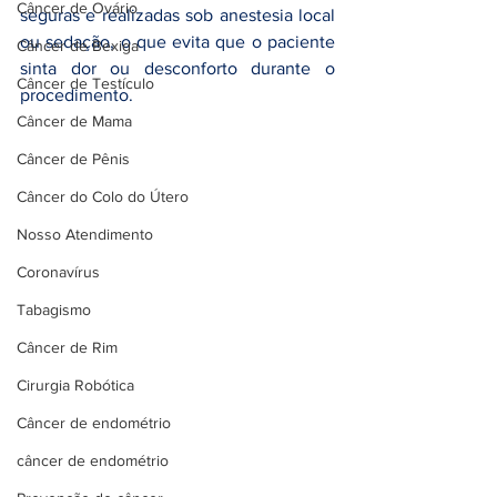
Câncer de Ovário
seguras e realizadas sob anestesia local 
ou sedação, o que evita que o paciente 
Câncer de Bexiga
sinta dor ou desconforto durante o 
Câncer de Testículo
procedimento.
Câncer de Mama
Câncer de Pênis
Câncer do Colo do Útero
Nosso Atendimento
Coronavírus
Tabagismo
Câncer de Rim
Cirurgia Robótica
Câncer de endométrio
câncer de endométrio