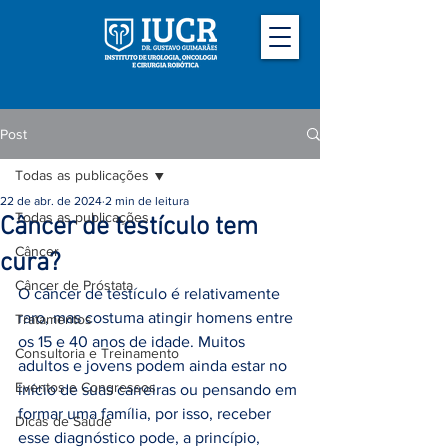
Post
Todas as publicações
22 de abr. de 2024
2 min de leitura
Todas as publicações
Câncer de testículo tem
Câncer
cura?
Câncer de Próstata
O câncer de testículo é relativamente 
raro, mas costuma atingir homens entre 
Tratamentos
os 15 e 40 anos de idade. Muitos 
Consultoria e Treinamento
adultos e jovens podem ainda estar no 
Eventos e Congressos
início de suas carreiras ou pensando em 
formar uma família, por isso, receber 
Dicas de Saúde
esse diagnóstico pode, a princípio, 