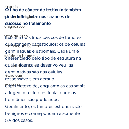
cirurgia
O tipo de câncer de testículo também 
câncer urológico
pode influenciar nas chances de 
sucesso no tratamento
diagnóstico
fator de risco
Existem dois tipos básicos de tumores 
que atingem os testículos: os de células 
remissão do câncer
germinativas e estromais. Cada um é 
saúde do homem
diferenciado pelo tipo de estrutura na 
qual a doença se desenvolveu: as 
câncer de adrenal
germinativas são nas células 
tecnologa
responsáveis em gerar o 
imprensa
espermatozoide, enquanto as estromais 
atingem o tecido testicular onde os 
hormônios são produzidos.
Geralmente, os tumores estromais são 
benignos e correspondem a somente 
5% dos casos. 