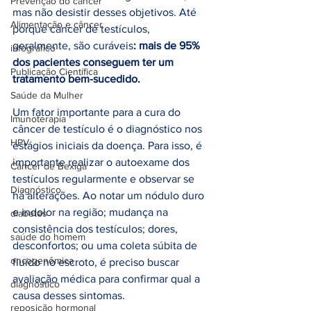
Prevenção do câncer
mas não desistir desses objetivos. Até 
Alimentação e câncer
porque câncer de testículos, 
geralmente, são curáveis
: mais de 95% 
infográfico
dos pacientes conseguem ter um 
Publicação Científica
tratamento bem-sucedido.
Saúde da Mulher
Um fator importante para a cura do 
Imunoterapia
câncer de testículo é o diagnóstico nos 
HPV
estágios iniciais da doença. Para isso, é 
importante realizar o autoexame dos 
Câncer de Bexiga
testículos regularmente e observar se 
Diagnóstico
há alterações. Ao notar um nódulo duro 
e indolor na região; mudança na 
diabetes
consistência dos testículos; dores, 
saúde do homem
desconfortos; ou uma coleta súbita de 
oncogenômica
fluído no escroto, é preciso buscar 
avaliação médica para confirmar qual a 
diagnóstico
causa desses sintomas.
reposição hormonal