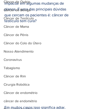
Câncer de Ovário
impactar em algumas mudanças de 
planos. E uma das principais dúvidas 
Câncer de Bexiga
que cercam os pacientes é: câncer de 
Câncer de Testículo
testículo tem cura?
Câncer de Mama
Câncer de Pênis
Câncer do Colo do Útero
Nosso Atendimento
Coronavírus
Tabagismo
Câncer de Rim
Cirurgia Robótica
Câncer de endométrio
câncer de endométrio
Em muitos casos isso significa adiar, 