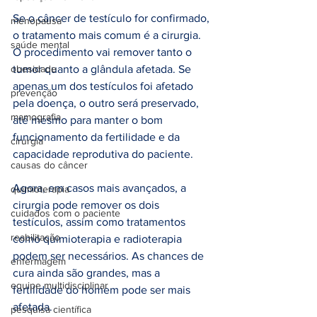
Se o câncer de testículo for confirmado, 
menopausa
o tratamento mais comum é a cirurgia. 
saúde mental
O procedimento vai remover tanto o 
obesidade
tumor quanto a glândula afetada. Se 
apenas um dos testículos foi afetado 
prevenção
pela doença, o outro será preservado, 
mamografia
até mesmo para manter o bom 
funcionamento da fertilidade e da 
cirurgia
capacidade reprodutiva do paciente.
causas do câncer
Agora, em casos mais avançados, a 
quimioterapia
cirurgia pode remover os dois 
cuidados com o paciente
testículos, assim como tratamentos 
reabilitação
como quimioterapia e radioterapia 
podem ser necessários. As chances de 
enfermagem
cura ainda são grandes, mas a 
equipe multidisciplinar
fertilidade do homem pode ser mais 
afetada.
pesquisa científica