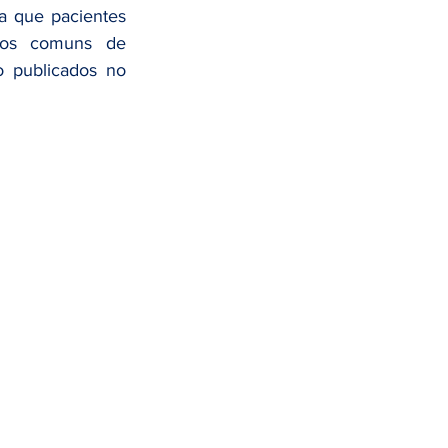
dométrio
 que pacientes 
nos comuns de 
o publicados no 
de da Mulher