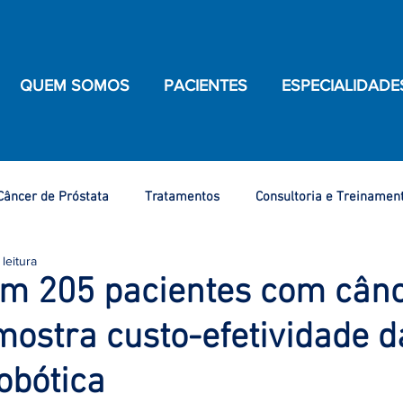
QUEM SOMOS
PACIENTES
ESPECIALIDADE
Câncer de Próstata
Tratamentos
Consultoria e Treinamen
leitura
de Saúde
Câncer de Ovário
Câncer de Bexiga
Câncer 
om 205 pacientes com cânc
mostra custo-efetividade d
ênis
Câncer do Colo do Útero
Nosso Atendimento
C
robótica