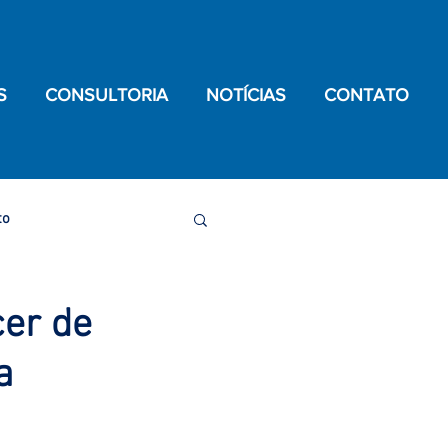
S
CONSULTORIA
NOTÍCIAS
CONTATO
to
de Testículo
er de
a
oronavírus