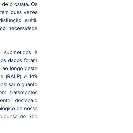
de próstata. Os 
ntam duas vezes 
função erétil. 
o necessidade 
 submetidos à 
os dados foram 
 ao longo deste 
a (RALP) e 149 
nalisar o quanto 
em tratamentos 
to”, destaca o 
ológico da nossa 
tuguesa de São 