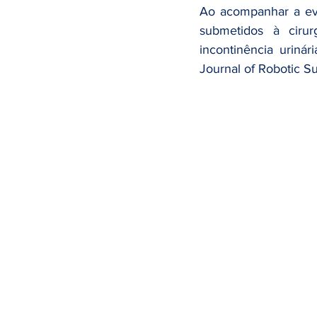
Tabagismo
Câncer de Rim
Ao acompanhar a evo
submetidos à ciru
incontinência uriná
Prevenção do câncer
Alimen
Journal of Robotic Su
Imunoterapia
HPV
Cânc