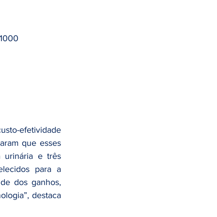
 1000
sto-efetividade 
taram que esses 
rinária e três 
lecidos para a 
de dos ganhos, 
logia”, destaca 