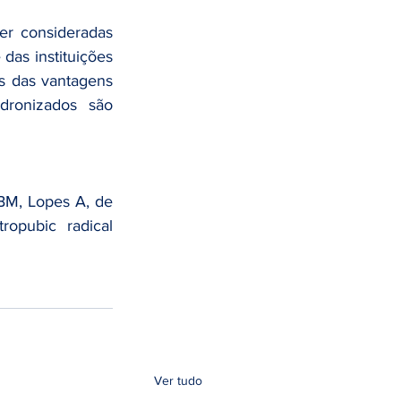
r consideradas 
das instituições 
s das vantagens 
ronizados são 
M, Lopes A, de 
ropubic radical 
Ver tudo