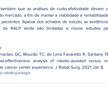
também que as análises de custo-efetividade devem se
do mercado, a fim de manter a viabilidade e rentabilidade 
s pacientes. Apesar dos achados do estudo, as evidência
de da RALP ainda são limitadas e novos estudos pad
:
imarães GC, Mourão TC, de Lima Favaretto R, Santana TB
-effectiveness analysis of robotic-assisted versus ret
gle cancer center experience. J Robot Surg. 2021 Jan 8. 
ia robótica
urologia