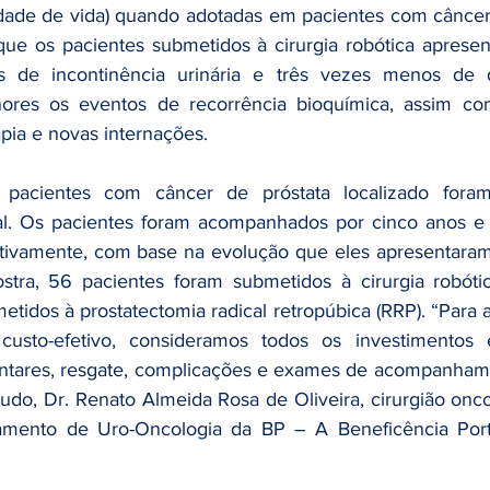
lidade de vida) quando adotadas em pacientes com câncer 
que os pacientes submetidos à cirurgia robótica aprese
de incontinência urinária e três vezes menos de dis
es os eventos de recorrência bioquímica, assim com
pia e novas internações. 
pacientes com câncer de próstata localizado foram
cal. Os pacientes foram acompanhados por cinco anos e 
ctivamente, com base na evolução que eles apresentaram
stra, 56 pacientes foram submetidos à cirurgia robótic
tidos à prostatectomia radical retropúbica (RRP). “Para a
custo-efetivo, consideramos todos os investimentos 
ntares, resgate, complicações e exames de acompanhamen
tudo, Dr. Renato Almeida Rosa de Oliveira, cirurgião onc
amento de Uro-Oncologia da BP – A Beneficência Por