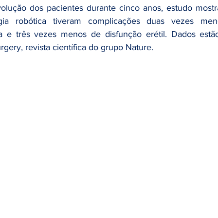
Cirurgia Robótica
Câncer de endométrio
câncer de en
lução dos pacientes durante cinco anos, estudo mostra
rgia robótica tiveram complicações duas vezes me
ria e três vezes menos de disfunção erétil. Dados estã
tação e câncer
infográfico
Publicação Científica
Saú
rgery, revista científica do grupo Nature.
er de Bexiga
Diagnóstico
diabetes
saúde do homem