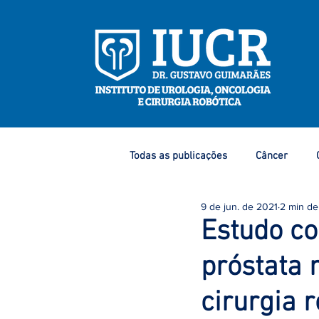
Todas as publicações
Câncer
9 de jun. de 2021
2 min de 
Eventos e Congressos
Dicas 
Estudo c
próstata 
Câncer de Mama
Câncer de P
cirurgia 