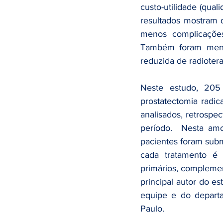
custo-utilidade (qua
resultados mostram 
menos complicações 
Também foram menor
reduzida de radiotera
Neste estudo, 205 
prostatectomia radi
analisados, retrospe
período.  Nesta amo
pacientes foram subme
cada tratamento é 
primários, compleme
principal autor do es
equipe e do depart
Paulo. 