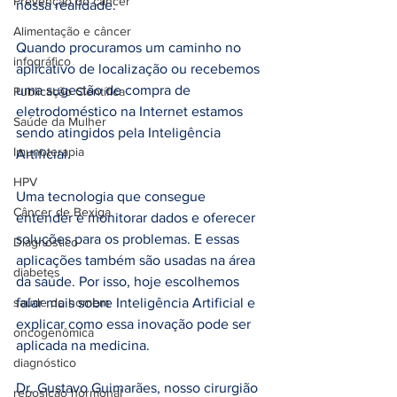
Prevenção do câncer
nossa realidade.
Alimentação e câncer
Quando procuramos um caminho no 
infográfico
aplicativo de localização ou recebemos 
uma sugestão de compra de 
Publicação Científica
eletrodoméstico na Internet estamos 
Saúde da Mulher
sendo atingidos pela Inteligência 
Imunoterapia
Artificial. 
HPV
Uma tecnologia que consegue 
Câncer de Bexiga
entender e monitorar dados e oferecer 
soluções para os problemas. E essas 
Diagnóstico
aplicações também são usadas na área 
diabetes
da saúde. Por isso, hoje escolhemos 
saúde do homem
falar mais sobre Inteligência Artificial e 
explicar como essa inovação pode ser 
oncogenômica
aplicada na medicina.
diagnóstico
Dr. Gustavo Guimarães, nosso cirurgião 
reposição hormonal