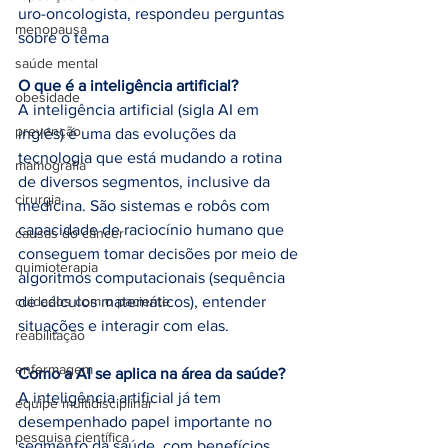
uro-oncologista, respondeu perguntas 
menopausa
sobre o tema
saúde mental
O que é a inteligência artificial?
obesidade
A inteligência artificial (sigla AI em 
prevenção
inglês) é uma das evoluções da 
tecnologia que está mudando a rotina 
mamografia
de diversos segmentos, inclusive da 
cirurgia
medicina. São sistemas e robôs com 
capacidade de raciocínio humano que 
causas do câncer
conseguem tomar decisões por meio de 
quimioterapia
algoritmos computacionais (sequência 
cuidados com o paciente
de cálculos matemáticos), entender 
situações e interagir com elas.
reabilitação
enfermagem
Como a AI se aplica na área da saúde?
A inteligência artificial já tem 
equipe multidisciplinar
desempenhado papel importante no 
pesquisa científica
segmento da saúde, com benefícios 