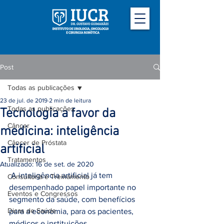
Post
Todas as publicações
23 de jul. de 2019
2 min de leitura
Todas as publicações
Tecnologia a favor da
Câncer
medicina: inteligência
Câncer de Próstata
artificial
Tratamentos
Atualizado:
16 de set. de 2020
 A inteligência artificial já tem 
Consultoria e Treinamento
desempenhado papel importante no 
Eventos e Congressos
segmento da saúde, com benefícios 
Dicas de Saúde
para a economia, para os pacientes, 
médicos e instituições  