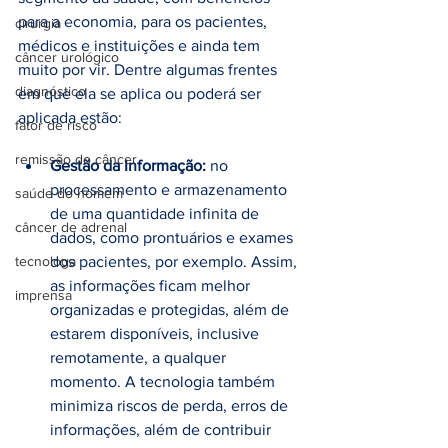
para a economia, para os pacientes, 
cirurgia
médicos e instituições e ainda tem 
câncer urológico
muito por vir. Dentre algumas frentes 
diagnóstico
em que ela se aplica ou poderá ser 
aplicada estão:
fator de risco
remissão do câncer
Gestão da Informação:
 no 
processamento e armazenamento 
saúde do homem
de uma quantidade infinita de 
câncer de adrenal
dados, como prontuários e exames 
tecnologa
dos pacientes, por exemplo. Assim, 
as informações ficam melhor 
imprensa
organizadas e protegidas, além de 
estarem disponíveis, inclusive 
remotamente, a qualquer 
momento. A tecnologia também 
minimiza riscos de perda, erros de 
informações, além de contribuir 