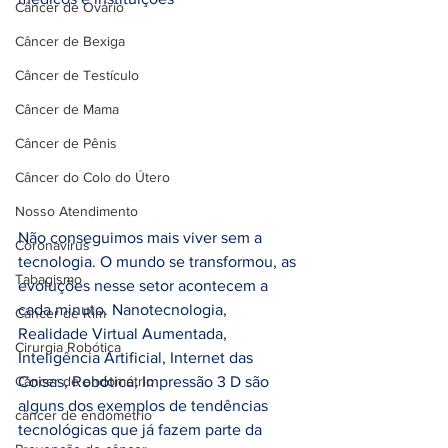
Câncer de Ovário
Câncer de Bexiga
Câncer de Testículo
Câncer de Mama
Câncer de Pênis
Câncer do Colo do Útero
Nosso Atendimento
Não conseguimos mais viver sem a 
Coronavírus
tecnologia. O mundo se transformou, as 
Tabagismo
evoluções nesse setor acontecem a 
cada minuto. Nanotecnologia, 
Câncer de Rim
Realidade Virtual Aumentada, 
Cirurgia Robótica
Inteligência Artificial, Internet das 
Câncer de endométrio
Coisas, Robótica, Impressão 3 D são 
alguns dos exemplos de tendências 
câncer de endométrio
tecnológicas que já fazem parte da 