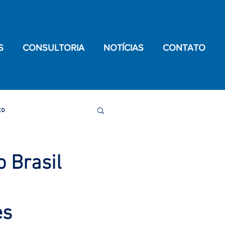
S
CONSULTORIA
NOTÍCIAS
CONTATO
to
de Testículo
 Brasil
oronavírus
es