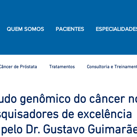
QUEM SOMOS
PACIENTES
ESPECIALIDADE
Câncer de Próstata
Tratamentos
Consultoria e Treinamen
de Saúde
Câncer de Ovário
Câncer de Bexiga
Câncer 
udo genômico do câncer no
quisadores de excelência
ênis
Câncer do Colo do Útero
Nosso Atendimento
C
 pelo Dr. Gustavo Guimarã