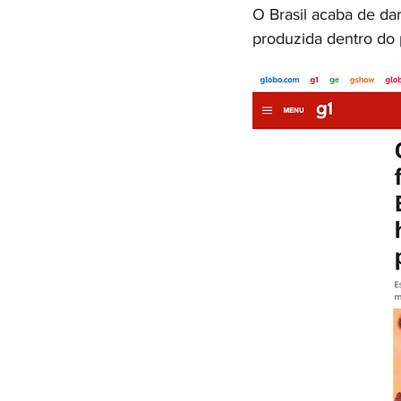
Tabagismo
Câncer de Rim
O Brasil acaba de da
produzida dentro do p
Prevenção do câncer
Alimen
Imunoterapia
HPV
Cânc