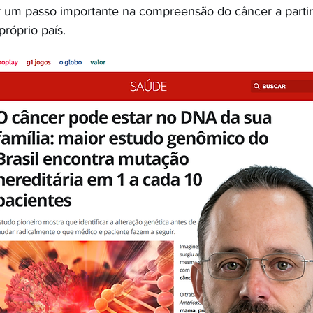
Cirurgia Robótica
Câncer de endométrio
câncer de en
r um passo importante na compreensão do câncer a partir
róprio país.
tação e câncer
infográfico
Publicação Científica
Saú
er de Bexiga
Diagnóstico
diabetes
saúde do homem