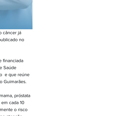
 câncer já 
publicado no 
e financiada 
de Saúde 
o  e que reúne 
so Guimarães.
mama, próstata 
1 em cada 10 
mente o risco 