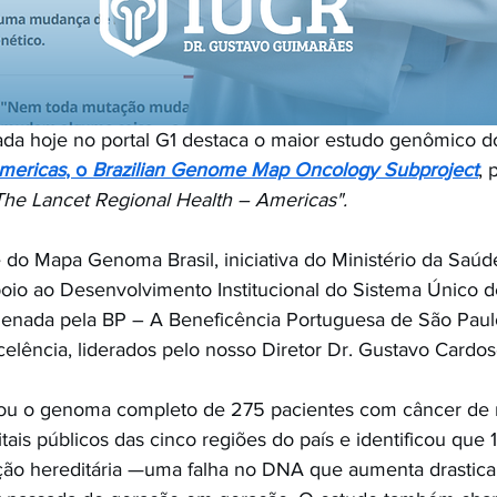
da hoje no portal G1 destaca o maior estudo genômico do
mericas
, o 
Brazilian Genome Map Oncology Subproject
,
 
The Lancet Regional Health – Americas".
 do Mapa Genoma Brasil, iniciativa do Ministério da Saúd
oio ao Desenvolvimento Institucional do Sistema Único 
enada pela BP – A Beneficência Portuguesa de São Paul
elência, liderados pelo nosso Diretor Dr. Gustavo Cardo
ou o genoma completo de 275 pacientes com câncer de 
tais públicos das cinco regiões do país e identificou que 
ão hereditária —uma falha no DNA que aumenta drastica