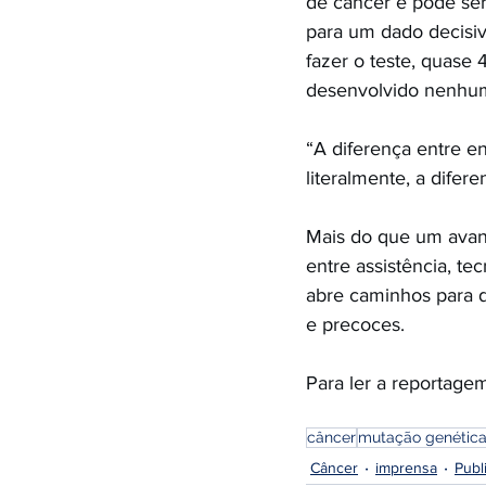
de câncer e pode se
para um dado decisiv
fazer o teste, quas
desenvolvido nenhum
“A diferença entre e
literalmente, a difer
Mais do que um avanç
entre assistência, te
abre caminhos para d
e precoces.
Para ler a reportage
câncer
mutação genétic
Câncer
imprensa
Publ