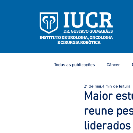
Todas as publicações
Câncer
21 de mai.
1 min de leitura
Eventos e Congressos
Dicas 
Maior est
reune pes
Câncer de Mama
Câncer de P
liderados