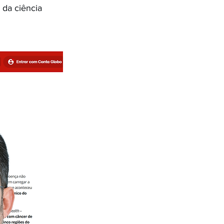
dométrio
 da ciência 
de da Mulher