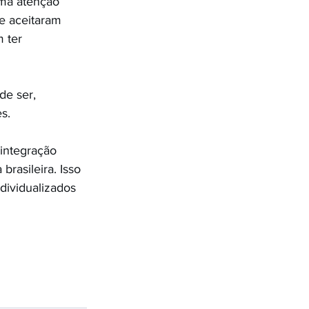
ma atenção 
e aceitaram 
 ter 
de ser, 
s.
integração 
rasileira. Isso 
dividualizados 