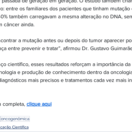
r passada de geração em geração. O estudo também cha
o: entre os familiares dos pacientes que tinham mutação 
e 40% também carregavam a mesma alteração no DNA, sem
 câncer ainda.
ncontrar a mutação antes ou depois do tumor aparecer po
ença entre prevenir e tratar”, afirmou Dr. Gustavo Guimarãe
o científico, esses resultados reforçam a importância da 
cnologia e produção de conhecimento dentro da oncologia b
iagnósticos mais precisos e tratamentos cada vez mais in
m completa, 
clique aqui
a
oncogenômica
icação Científica