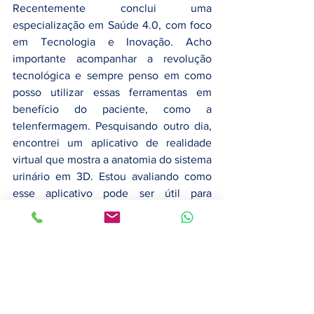
Recentemente conclui uma 
especialização em Saúde 4.0, com foco 
em Tecnologia e Inovação. Acho 
importante acompanhar a revolução 
tecnológica e sempre penso em como 
posso utilizar essas ferramentas em 
benefício do paciente, como a 
telenfermagem. Pesquisando outro dia, 
encontrei um aplicativo de realidade 
virtual que mostra a anatomia do sistema 
urinário em 3D. Estou avaliando como 
esse aplicativo pode ser útil para 
responder melhor as perguntas de 
pacientes que passam por essas 
cirurgias. Dá para mostrar direitinho, o 
que foi mexido na cirurgia, para ilustrar 
as questões que respondo. A equipe 
também é envolvida em estudos clínicos 
e encaminho pacientes para duas 