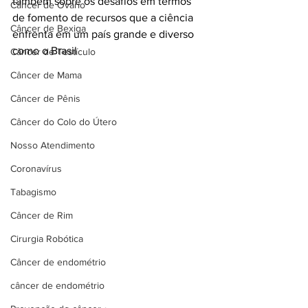
também sobre os desafios em termos 
Câncer de Ovário
de fomento de recursos que a ciência 
Câncer de Bexiga
enfrenta em um país grande e diverso 
como o Brasil
Câncer de Testículo
Câncer de Mama
Câncer de Pênis
Câncer do Colo do Útero
Nosso Atendimento
Coronavírus
Tabagismo
Câncer de Rim
Cirurgia Robótica
Câncer de endométrio
câncer de endométrio