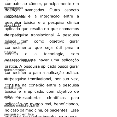
combate ao câncer, principalmente em 
menopausa
doenças avançadas. Outro aspecto 
importante é a integração entre a 
saúde mental
pesquisa básica e a pesquisa clínica 
obesidade
aplicada que resulta no que chamamos 
prevenção
de pesquisa translacional. A pesquisa 
básica tem como objetivo gerar 
mamografia
conhecimento que seja útil para a 
cirurgia
ciência e a tecnologia, sem 
necessariamente haver uma aplicação 
causas do câncer
prática. A pesquisa aplicada busca gerar 
quimioterapia
conhecimento para a aplicação prática. 
cuidados com o paciente
A pesquisa translacional, por sua vez, 
consiste na conexão entre a pesquisa 
reabilitação
básica e a aplicada, com objetivo de 
enfermagem
levar descobertas científicas para 
aplicação no mundo real, beneficiando, 
equipe multidisciplinar
no caso da medicina, os pacientes.  Esse 
pesquisa científica
processo de conhecimento pode gerar, 