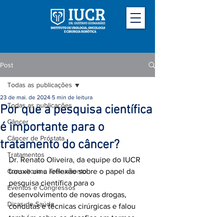
Post
Todas as publicações
23 de mai. de 2024
5 min de leitura
Todas as publicações
Por que a pesquisa científica
Câncer
é importante para o
Câncer de Próstata
tratamento do câncer?
Tratamentos
Dr. Renato Oliveira, da equipe do IUCR 
Consultoria e Treinamento
trouxe uma reflexão sobre o papel da 
pesquisa científica para o 
Eventos e Congressos
desenvolvimento de novas drogas, 
Dicas de Saúde
condutas e técnicas cirúrgicas e falou 