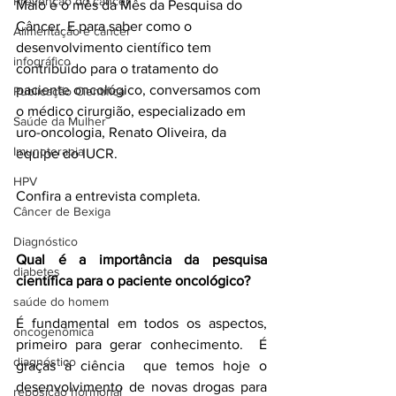
Prevenção do câncer
Maio é o mês da Mês da Pesquisa do 
Câncer. E para saber como o 
Alimentação e câncer
desenvolvimento científico tem 
infográfico
contribuído para o tratamento do 
paciente oncológico, conversamos com 
Publicação Científica
o médico cirurgião, especializado em 
Saúde da Mulher
uro-oncologia, Renato Oliveira, da 
Imunoterapia
equipe do IUCR.
HPV
Confira a entrevista completa.
Câncer de Bexiga
Diagnóstico
Qual é a importância da pesquisa 
diabetes
científica para o paciente oncológico?
saúde do homem
É fundamental em todos os aspectos, 
oncogenômica
primeiro para gerar conhecimento.  É 
diagnóstico
graças à ciência  que temos hoje o 
desenvolvimento de novas drogas para 
reposição hormonal