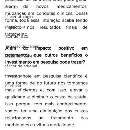
além de novos medicamentos, 
cirurgia
mudanças em condutas clínicas. Dessa 
câncer urológico
forma, toda essa interação acaba tendo 
diagnóstico
impacto nos resultados finais de 
tratamento.
fator de risco
remissão do câncer
Além do impacto positivo em 
tratamentos, que outros benefícios o 
saúde do homem
investimento em pesquisa pode trazer?
câncer de adrenal
tecnologa
Investir hoje em pesquisa científica é 
uma forma de no futuro nos tornarmos 
imprensa
mais eficientes e, com isso, elevar a 
qualidade e diminuir o custo da saúde. 
Isso porque com mais conhecimento, 
vamos ter uma diminuição dos custos 
relacionados ao tratamento das 
morbidades e evitar a mortalidade.