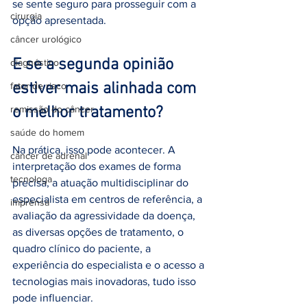
se sente seguro para prosseguir com a 
cirurgia
opção apresentada.
câncer urológico
E se a segunda opinião 
diagnóstico
estiver mais alinhada com 
fator de risco
remissão do câncer
o melhor tratamento?
saúde do homem
Na prática, isso pode acontecer. A 
câncer de adrenal
interpretação dos exames de forma 
tecnologa
precisa, a atuação multidisciplinar do 
especialista em centros de referência, a 
imprensa
avaliação da agressividade da doença, 
as diversas opções de tratamento, o 
quadro clínico do paciente, a 
experiência do especialista e o acesso a 
tecnologias mais inovadoras, tudo isso 
pode influenciar.