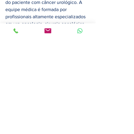
do paciente com câncer urológico. A 
equipe médica é formada por 
profissionais altamente especializados 
em uro-oncologia, cirurgia oncológica, 
sob a liderança do cirurgião oncológico 
Dr. Gustavo Guimarães, que possui mais 
de 20 anos de atuação e dedicação à 
assistência do paciente, ao ensino e à 
pesquisa científica nessa área. Dr. 
Gustavo Guimarães desenvolveu ampla 
experiência em tecnologias e 
procedimentos minimamente invasivos 
como cirurgia laparoscópica, ultrassom 
focalizado de alta intensidade-HIFU e 
cirurgia robótica, sendo um dos 
pioneiros na utilização da técnica no 
Brasil, e tendo desenvolvido um 
consistente Programa de Consultoria e 
Capacitação sobre Cirurgia Robótica 