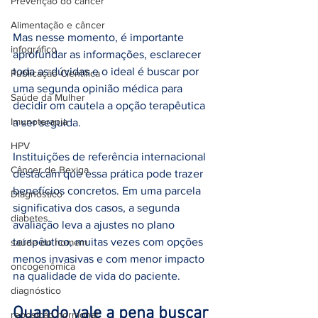
Prevenção do câncer
Alimentação e câncer
Mas nesse momento, é importante 
infográfico
aprofundar as informações, esclarecer 
toda as dúvidas e o ideal é buscar por 
Publicação Científica
uma segunda opinião médica para 
Saúde da Mulher
decidir om cautela a opção terapêutica 
Imunoterapia
a ser seguida.
HPV
Instituições de referência internacional 
Câncer de Bexiga
destacam que essa prática pode trazer 
benefícios concretos. Em uma parcela 
Diagnóstico
significativa dos casos, a segunda 
diabetes
avaliação leva a ajustes no plano 
terapêutico, muitas vezes com opções 
saúde do homem
menos invasivas e com menor impacto 
oncogenômica
na qualidade de vida do paciente.
diagnóstico
Quando vale a pena buscar 
reposição hormonal