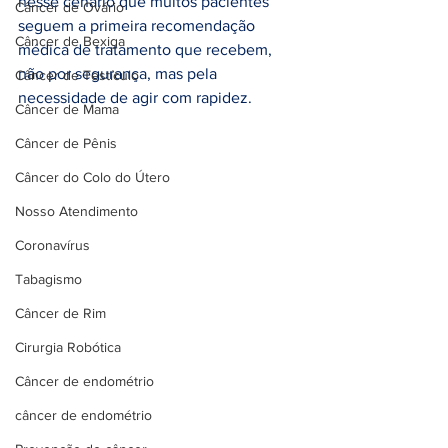
nesse cenário que muitos pacientes 
Câncer de Ovário
seguem a primeira recomendação 
Câncer de Bexiga
médica de tratamento que recebem, 
não por segurança, mas pela 
Câncer de Testículo
necessidade de agir com rapidez.
Câncer de Mama
Câncer de Pênis
Câncer do Colo do Útero
Nosso Atendimento
Coronavírus
Tabagismo
Câncer de Rim
Cirurgia Robótica
Câncer de endométrio
câncer de endométrio