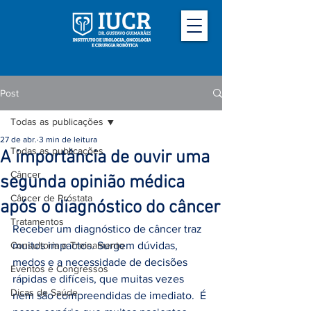
Post
Todas as publicações
27 de abr.
3 min de leitura
Todas as publicações
A importância de ouvir uma
Câncer
segunda opinião médica
Câncer de Próstata
após o diagnóstico do câncer
Tratamentos
Receber um diagnóstico de câncer traz 
Consultoria e Treinamento
muitos impactos. Surgem dúvidas, 
medos e a necessidade de decisões 
Eventos e Congressos
rápidas e difíceis, que muitas vezes 
Dicas de Saúde
nem são compreendidas de imediato.  É 