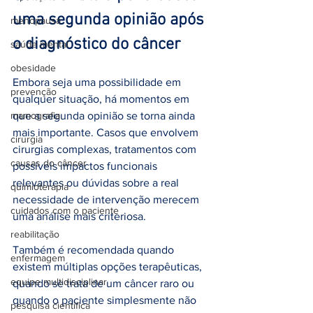
uma segunda opinião após 
menopausa
o diagnóstico do câncer
saúde mental
obesidade
Embora seja uma possibilidade em 
prevenção
qualquer situação, há momentos em 
mamografia
que a segunda opinião se torna ainda 
mais importante. Casos que envolvem 
cirurgia
cirurgias complexas, tratamentos com 
causas do câncer
possíveis impactos funcionais 
relevantes ou dúvidas sobre a real 
quimioterapia
necessidade de intervenção merecem 
cuidados com o paciente
uma análise mais criteriosa.
reabilitação
Também é recomendada quando 
enfermagem
existem múltiplas opções terapêuticas, 
equipe multidisciplinar
quando se trata de um câncer raro ou 
quando o paciente simplesmente não 
pesquisa científica