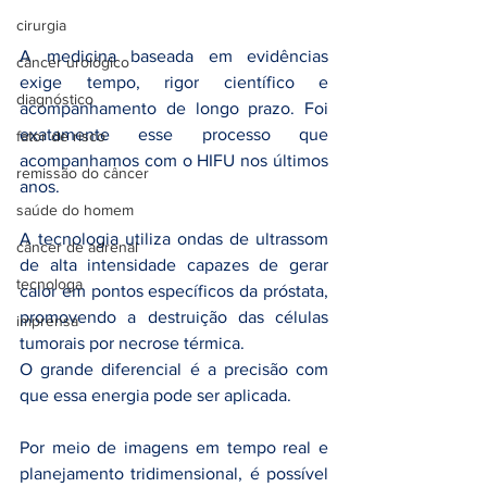
cirurgia
A medicina baseada em evidências 
câncer urológico
exige tempo, rigor científico e 
diagnóstico
acompanhamento de longo prazo. Foi 
exatamente esse processo que 
fator de risco
acompanhamos com o HIFU nos últimos 
remissão do câncer
anos.
saúde do homem
A tecnologia utiliza ondas de ultrassom 
câncer de adrenal
de alta intensidade capazes de gerar 
tecnologa
calor em pontos específicos da próstata, 
promovendo a destruição das células 
imprensa
tumorais por necrose térmica. 
O grande diferencial é a precisão com 
que essa energia pode ser aplicada.
Por meio de imagens em tempo real e 
planejamento tridimensional, é possível 