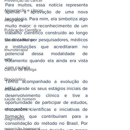
Prevenção do câncer
Para muitos, essa notícia representa 
Alimentação e câncer
apenas a aprovação de uma nova 
tecnologia. Para mim, ela simboliza algo 
infográfico
muito maior: o reconhecimento de um 
Publicação Científica
trabalho científico construído ao longo 
de décadas por pesquisadores, médicos 
Saúde da Mulher
e instituições que acreditaram no 
Imunoterapia
potencial dessa modalidade de 
HPV
tratamento quando ela ainda era vista 
com cautela.
Câncer de Bexiga
Diagnóstico
Tenho acompanhado a evolução do 
HIFU desde os seus estágios iniciais de 
diabetes
desenvolvimento clínico e tive a 
saúde do homem
oportunidade de participar de estudos, 
oncogenômica
discussões científicas e iniciativas de 
formação que contribuíram para a 
diagnóstico
consolidação do método no Brasil. Por 
reposição hormonal