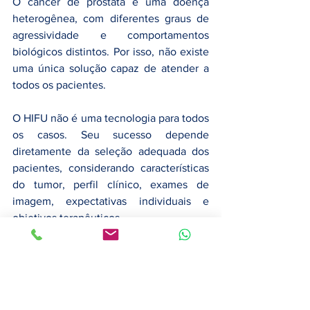
O câncer de próstata é uma doença 
heterogênea, com diferentes graus de 
agressividade e comportamentos 
biológicos distintos. Por isso, não existe 
uma única solução capaz de atender a 
todos os pacientes.
O HIFU não é uma tecnologia para todos 
os casos. Seu sucesso depende 
diretamente da seleção adequada dos 
pacientes, considerando características 
do tumor, perfil clínico, exames de 
imagem, expectativas individuais e 
objetivos terapêuticos.
A decisão sobre o tratamento ideal deve 
continuar sendo construída por meio de 
uma discussão detalhada entre médico 
e paciente, avaliando benefícios, 