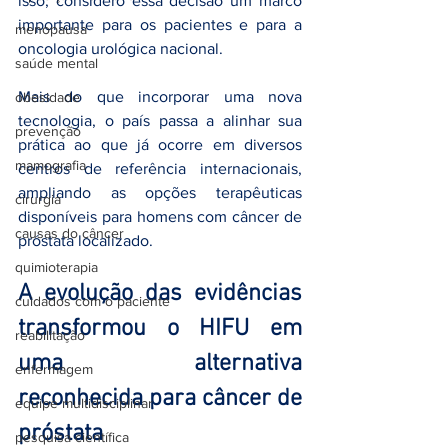
isso, considero essa decisão um marco 
importante para os pacientes e para a 
menopausa
oncologia urológica nacional.
saúde mental
Mais do que incorporar uma nova 
obesidade
tecnologia, o país passa a alinhar sua 
prevenção
prática ao que já ocorre em diversos 
mamografia
centros de referência internacionais, 
ampliando as opções terapêuticas 
cirurgia
disponíveis para homens com câncer de 
causas do câncer
próstata localizado.
quimioterapia
A evolução das evidências 
cuidados com o paciente
transformou o HIFU em 
reabilitação
uma alternativa 
enfermagem
reconhecida para câncer de 
equipe multidisciplinar
próstata
pesquisa científica