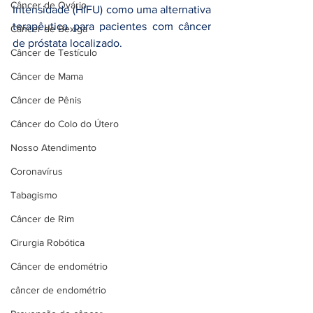
Câncer de Ovário
Intensidade (HIFU) como uma alternativa 
terapêutica para pacientes com câncer 
Câncer de Bexiga
de próstata localizado.
Câncer de Testículo
Câncer de Mama
Câncer de Pênis
Câncer do Colo do Útero
Nosso Atendimento
Coronavírus
Tabagismo
Câncer de Rim
Cirurgia Robótica
Câncer de endométrio
câncer de endométrio