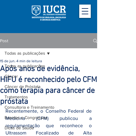
Post
Todas as publicações
15 de jun.
4 min de leitura
Todas as publicações
Após anos de evidência,
Câncer
HIFU é reconhecido pelo CFM
Câncer de Próstata
como terapia para câncer de
Tratamentos
próstata
Consultoria e Treinamento
Recentemente, o Conselho Federal de 
Eventos e Congressos
Medicina (CFM) publicou a 
regulamentação que reconhece o 
Dicas de Saúde
Ultrassom Focalizado de Alta 