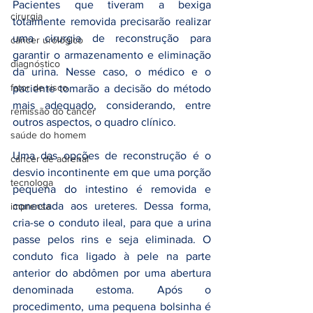
Pacientes que tiveram a bexiga 
cirurgia
totalmente removida precisarão realizar 
uma cirurgia de reconstrução para 
câncer urológico
garantir o armazenamento e eliminação 
diagnóstico
da urina. Nesse caso, o médico e o 
fator de risco
paciente tomarão a decisão do método 
mais adequado, considerando, entre 
remissão do câncer
outros aspectos, o quadro clínico. 
saúde do homem
Uma das opções de reconstrução é o 
câncer de adrenal
desvio incontinente em que uma porção 
tecnologa
pequena do intestino é removida e 
conectada aos ureteres. Dessa forma, 
imprensa
cria-se o conduto ileal, para que a urina 
passe pelos rins e seja eliminada. O 
conduto fica ligado à pele na parte 
anterior do abdômen por uma abertura 
denominada estoma. Após o 
procedimento, uma pequena bolsinha é 