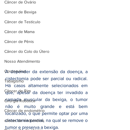
Câncer de Ovário
Câncer de Bexiga
Câncer de Testículo
Câncer de Mama
Câncer de Pênis
Câncer do Colo do Útero
Nosso Atendimento
Coronavírus
A depender da extensão da doença, a 
cistectomia pode ser parcial ou radical. 
Tabagismo
Há casos altamente selecionados em 
Câncer de Rim
que, apesar da doença ter invadido a 
camada muscular da bexiga, o tumor 
Cirurgia Robótica
não é muito grande e está bem 
Câncer de endométrio
localizado, o que permite optar por uma 
cistectomia parcial, na qual se remove o 
câncer de endométrio
tumor e preserva a bexiga. 