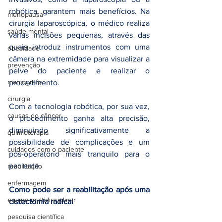
robótica, garantem mais benefícios. Na 
menopausa
cirurgia laparoscópica, o médico realiza 
saúde mental
várias incisões pequenas, através das 
quais introduz instrumentos com uma 
obesidade
câmera na extremidade para visualizar a 
prevenção
pelve do paciente e realizar o 
mamografia
procedimento. 
cirurgia
Com a tecnologia robótica, por sua vez, 
causas do câncer
o procedimento ganha alta precisão, 
diminuindo significativamente a 
quimioterapia
possibilidade de complicações e um 
cuidados com o paciente
pós-operatório mais tranquilo para o 
paciente.
reabilitação
enfermagem
Como pode ser a reabilitação após uma 
equipe multidisciplinar
cistectomia radical
pesquisa científica