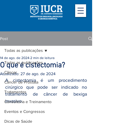
Post
Todas as publicações
14 de ago. de 2024
2 min de leitura
Todas as publicações
O que é cistectomia?
Câncer
Atualizado:
27 de ago. de 2024
A cistectomia é um procedimento 
Câncer de Próstata
cirúrgico que pode ser indicado no 
Tratamentos
tratamento de câncer de bexiga 
invasivo. 
Consultoria e Treinamento
Eventos e Congressos
Dicas de Saúde