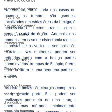
Prevenção do câncer
Alimentação e câncer
No entanto, na maioria dos casos ou 
quando os tumores são grandes, 
infográfico
localizados em várias áreas da bexiga, é 
Publicação Científica
necessária a cistectomia radical, com a 
remoção total do órgão.  Ademais, nos 
Saúde da Mulher
homens, em caso de cistectomia radical, 
Imunoterapia
a próstata e as vesículas seminais são 
HPV
extraídas. Nas mulheres, podem ser 
retirados junto com a bexiga partes 
Câncer de Bexiga
como ovários, trompas de Falópio, útero, 
Diagnóstico
colo do útero e uma pequena parte da 
vagina.
diabetes
saúde do homem
As cistectomias são cirurgias complexas 
e de grande porte. Elas podem ser 
oncogenômica
realizadas por meio de uma cirurgia 
diagnóstico
aberta, mas métodos minimamente 
reposição hormonal
invasivos, como a laparoscopia ou a 