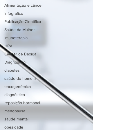
Alimentação e câncer
infográfico
Publicação Científica
Saúde da Mulher
Imunoterapia
HPV
Câncer de Bexiga
Diagnóstico
diabetes
saúde do homem
oncogenômica
diagnóstico
reposição hormonal
menopausa
saúde mental
obesidade