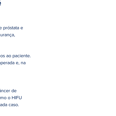
 
e próstata e 
urança, 
os ao paciente. 
perada e, na 
 
âncer de 
como o HIFU 
cada caso.