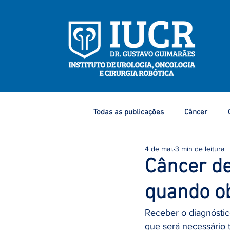
Todas as publicações
Câncer
4 de mai.
3 min de leitura
Eventos e Congressos
Dicas 
Câncer de
quando o
Câncer de Mama
Câncer de P
Receber o diagnóstic
que será necessário t