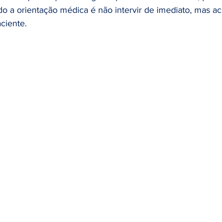
Cirurgia Robótica
Câncer de endométrio
câncer de en
 a orientação médica é não intervir de imediato, mas 
ciente.
tação e câncer
infográfico
Publicação Científica
Saú
er de Bexiga
Diagnóstico
diabetes
saúde do homem