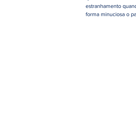
Tabagismo
Câncer de Rim
estranhamento quando
forma minuciosa o pa
Prevenção do câncer
Alimen
Imunoterapia
HPV
Cânc