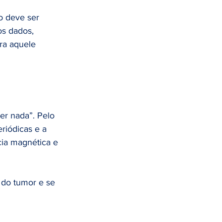
o deve ser 
os dados, 
ra aquele 
er nada”. Pelo 
riódicas e a 
ia magnética e 
do tumor e se 