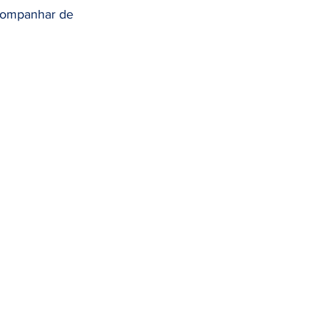
dométrio
acompanhar de 
de da Mulher