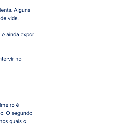
lenta. Alguns 
de vida. 
 e ainda expor 
tervir no 
imeiro é 
ão. O segundo 
nos quais o 