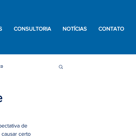
S
CONSULTORIA
NOTÍCIAS
CONTATO
to
de Testículo
e
oronavírus
ectativa de 
 causar certo 