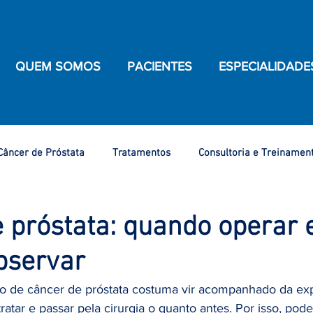
QUEM SOMOS
PACIENTES
ESPECIALIDADE
Câncer de Próstata
Tratamentos
Consultoria e Treinamen
de Saúde
Câncer de Ovário
Câncer de Bexiga
Câncer 
 próstata: quando operar 
bservar
ênis
Câncer do Colo do Útero
Nosso Atendimento
C
o de câncer de próstata costuma vir acompanhado da exp
ratar e passar pela cirurgia o quanto antes. Por isso, pode