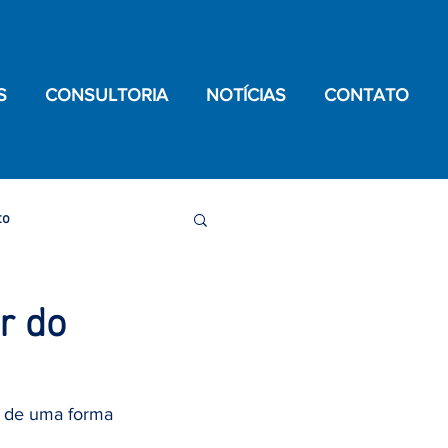
S
CONSULTORIA
NOTÍCIAS
CONTATO
to
de Testículo
r do
oronavírus
o de uma forma 