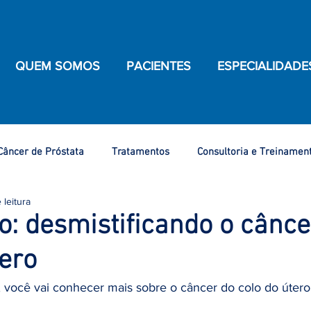
QUEM SOMOS
PACIENTES
ESPECIALIDADE
Câncer de Próstata
Tratamentos
Consultoria e Treinamen
 leitura
de Saúde
Câncer de Ovário
Câncer de Bexiga
Câncer 
co: desmistificando o cânce
tero
ênis
Câncer do Colo do Útero
Nosso Atendimento
C
, você vai conhecer mais sobre o câncer do colo do úter