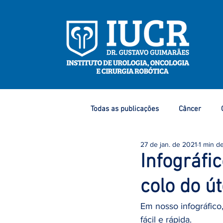
Todas as publicações
Câncer
27 de jan. de 2021
1 min de
Eventos e Congressos
Dicas 
Infográfi
colo do ú
Câncer de Mama
Câncer de P
Em nosso infográfico
fácil e rápida. 