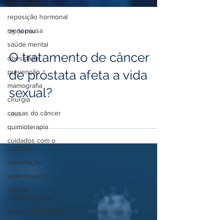
diagnóstico
reposição hormonal
menopausa
saúde mental
25 de mar.
obesidade
O tratamento de câncer
prevenção
mamografia
de próstata afeta a vida
cirurgia
sexual?
causas do câncer
quimioterapia
cuidados com o
paciente
reabilitação
enfermagem
equipe
multidisciplinar
pesquisa científica