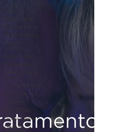
Eventos e
Congressos
Dicas de Saúde
Câncer de Ovário
Câncer de Bexiga
Câncer de
Testículo
Câncer de Mama
Câncer de Pênis
Câncer do Colo do
Útero
Nosso Atendimento
Coronavírus
Tabagismo
Câncer de Rim
Cirurgia Robótica
Câncer de
endométrio