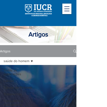
Artigos
Artigos
saúde do homem
Todas as
publicações
Câncer
Câncer de Próstata
Tratamentos
Consultoria e
Treinamento