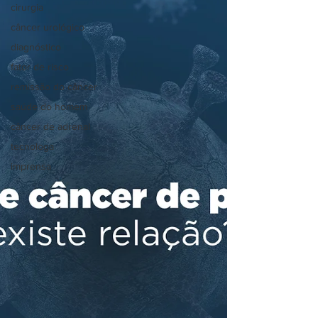
cirurgia
câncer urológico
diagnóstico
fator de risco
remissão do câncer
saúde do homem
câncer de adrenal
tecnologa
imprensa