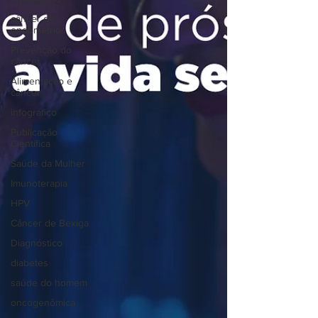
câncer de
endométrio
Prevenção do
câncer
Alimentação e
câncer
infográfico
Publicação
Científica
Saúde da Mulher
Imunoterapia
HPV
Câncer de Bexiga
Diagnóstico
diabetes
saúde do homem
oncogenômica