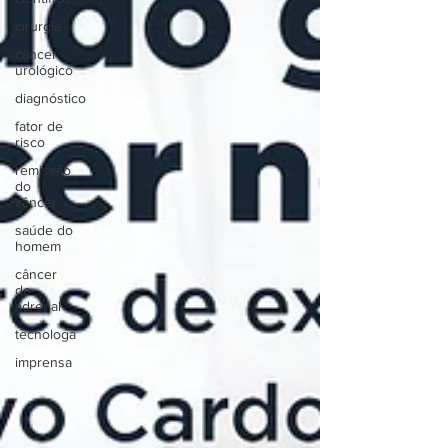
cirurgia
câncer
urológico
diagnóstico
fator de
risco
remissão
do
câncer
saúde do
homem
câncer
de
adrenal
tecnologa
imprensa