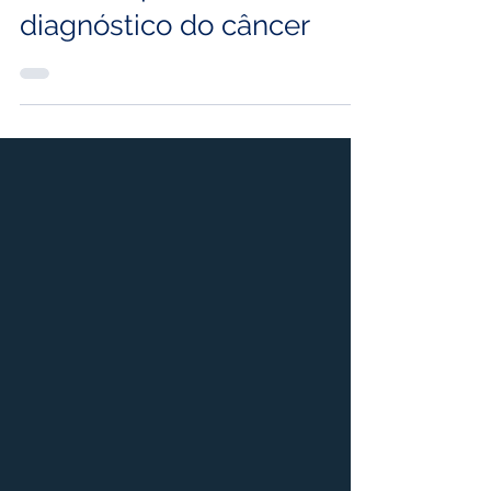
uma segunda opinião
médica após o
diagnóstico do câncer