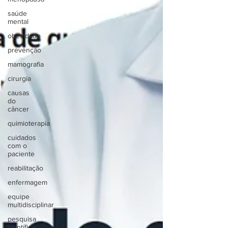
saúde
mental
obesidade
prevenção
mamografia
cirurgia
causas
do
câncer
quimioterapia
cuidados
com o
paciente
reabilitação
enfermagem
equipe
multidisciplinar
pesquisa
científica