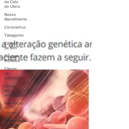
do Colo
do Útero
Nosso
Atendimento
Coronavírus
Tabagismo
Câncer
de Rim
Cirurgia
Robótica
Câncer
de
endométrio
câncer
de
endométrio
Prevenção
do
câncer
Alimentação
e câncer