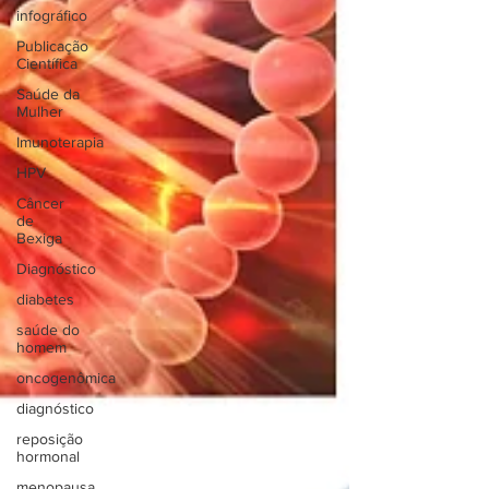
infográfico
Publicação
Científica
Saúde da
Mulher
Imunoterapia
HPV
Câncer
de
Bexiga
Diagnóstico
diabetes
saúde do
homem
oncogenômica
diagnóstico
reposição
hormonal
menopausa